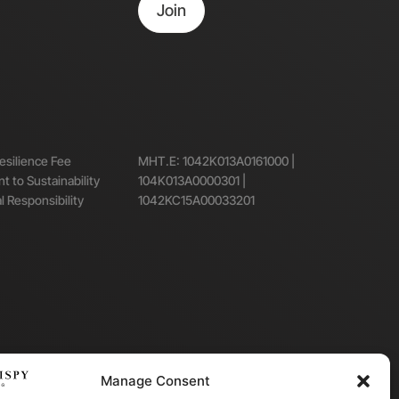
Join
Resilience Fee
MHT.E: 1042K013A0161000 |
 to Sustainability
104K013A0000301 |
l Responsibility
1042KC15A00033201
Manage Consent