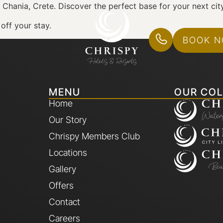
f Chania, Crete. Discover the perfect base for your next cit
off your stay.
BOOK 
MENU
OUR COL
Home
Our Story
Chrispy Members Club
Locations
Gallery
Offers
Contact
Careers