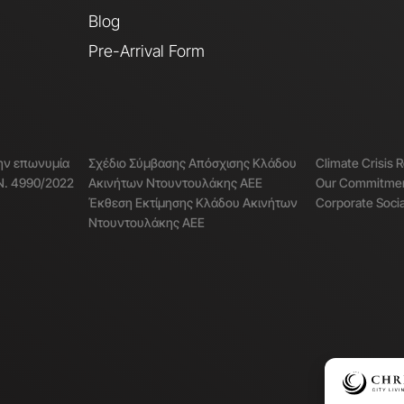
Blog
Pre-Arrival Form
την επωνυμία
Σχέδιο Σύμβασης Απόσχισης Κλάδου
Climate Crisis 
. 4990/2022
Ακινήτων Ντουντουλάκης ΑΕΕ
Our Commitment
Έκθεση Εκτίμησης Κλάδου Ακινήτων
Corporate Socia
Ντουντουλάκης ΑΕΕ