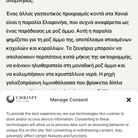
αναμνήσεις.
Ένας άλλος γοητευτικός προορισμός κοντά στα Χανιά
είναι η παραλία Ελαφονήσι, που συχνά αναφέρεται ως
ένας παράδεισος με ροζ άμμο. Αυτή η παραλία
φημίζεται για τη ροζ άμμο της, αποτέλεσμα σπασμένων
κοχυλιών και κοραλλιών. Τα ζευγάρια μπορούν να
απολαύσουν περιπάτους κατά μήκος της ακτογραμμής,
να κάνουν ηλιοθεραπεία στη μοναδική ροζ άμμο και
να κολυμπήσουν στα κρυστάλλινα νερά. Η ρηχή
γαλαζοπράσινη λιμνοθάλασσα που βρίσκεται δίπλα
στην παραλία προσφέρει ένα ήσυχο περιβάλλον για να
Manage Consent
χαλαρώσουν τα ζευγάρια και να εκτιμήσουν την
ομορφιά της φύσης.
To provide the best experiences, we use technologies like cookies to
store and/or access device information. Consenting to these
Δειπνήστε δίπλα στη θάλασσα
technologies will allow us to process data such as browsing behavior or
unique IDs on this site. Not consenting or withdrawing consent, may
adversely affect certain features and functions.
Η παραθαλάσσια τοποθεσία των Χανίων σημαίνει ότι