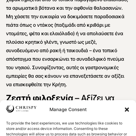
τα αρωματικά βότανα και την αφθονία θαλασσινών.
Μη χάσετε την ευκαιρία να δοκιμάσετε παραδοσιακά
πιάτα όπως ο ντάκος (παξιμάδι από κριθάρι με
ντομάτες, φέτα και ελαιόλαδο) ή να απολαύσετε ένα
πλούσιο κρητικό γλέντι, γνωστό ως μεζέ,
συνοδευόμενο από ρακή ή τσικουδιά – ένα τοπικό
απόσταγμα που ενσαρκώνει το συναδελφικό πνεύμα
του νησιού. Συνοψίζοντας, αυτές οι γαστρονομικές
εμπειρίες θα σας κάνουν να επανεξετάσετε αν αξίζει
να επισκεφθείτε την Κρήτη.
Ζεστή φιλοξενία
– Αξίζει να
επισκεφθείτε την Κρήτη
Manage Consent
Μια από τις πιο αξέχαστες πτυχές της επίσκεψης στην
To provide the best experiences, we use technologies like cookies to
store and/or access device information. Consenting to these
Κρήτη είναι η ζεστασιά και η φιλοξενία των ανθρώπων
technologies will allow us to process data such as browsing behavior or