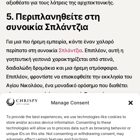
αξιοθέατο για τους λάτρεις της αρχιτεκτονικής.
5. Περιπλανηθείτε στη
συνοικία Σπλάντζια
Για μια πιο ήρεμη εμπειρία, κάντε έναν χαλαρό
περίπατο στη συνοικία
Σπλάντζια
. Επιπλέον, αυτή η
γοητευτική γειτονιά χαρακτηρίζεται από στενά,
δαιδαλώδη δρομάκια και μια ήρεμη ατμόσφαιρα.
Επιπλέον, φροντίστε να επισκεφθείτε την εκκλησία του
Αγίου Νικολάου, ένα μοναδικό ορόσημο που διαθέτει
τόσο καμπαναριό όσο και μιναρέ. Στη συνέχεια,
Manage Consent
χαλαρώστε στη σκιά των δέντρων στην πλατεία
Σπλάντζια, όπου μπορείτε να απολαύσετε ένα ποτό ή
To provide the best experiences, we use technologies like cookies to
ένα σνακ σε ένα από τα χαλαρά καφέ.
store and/or access device information. Consenting to these
technologies will allow us to process data such as browsing behavior or
6. Δοκιμάστε την κρητική
unique IDs on this site. Not consenting or withdrawing consent, may
adversely affect certain features and functions.