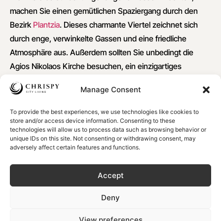
machen Sie einen gemütlichen Spaziergang durch den
Bezirk
Plantzia
. Dieses charmante Viertel zeichnet sich
durch enge, verwinkelte Gassen und eine friedliche
Atmosphäre aus. Außerdem sollten Sie unbedingt die
Agios Nikolaos Kirche besuchen, ein einzigartiges
Wahrzeichen mit einem Glockenturm und einem Minarett.
Manage Consent
Entspannen Sie sich anschließend im Schatten der Bäume
am Splantzia-Platz, wo Sie in einem der entspannten
To provide the best experiences, we use technologies like cookies to
Cafés einen Drink oder einen Snack genießen können.
store and/or access device information. Consenting to these
technologies will allow us to process data such as browsing behavior or
unique IDs on this site. Not consenting or withdrawing consent, may
6. Kosten Sie die kretische
adversely affect certain features and functions.
Küche
Accept
Feinschmecker werden von den kulinarischen
Köstlichkeiten der Altstadt von Chania begeistert sein.
Deny
Probieren Sie unbedingt lokale Spezialitäten wie
View preferences