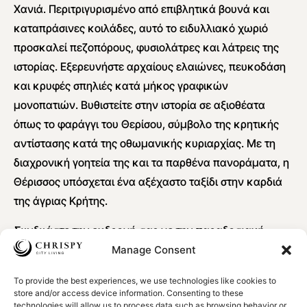
Χανιά. Περιτριγυρισμένο από επιβλητικά βουνά και
καταπράσινες κοιλάδες, αυτό το ειδυλλιακό χωριό
προσκαλεί πεζοπόρους, φυσιολάτρες και λάτρεις της
ιστορίας. Εξερευνήστε αρχαίους ελαιώνες, πευκοδάση
και κρυφές σπηλιές κατά μήκος γραφικών
μονοπατιών. Βυθιστείτε στην ιστορία σε αξιοθέατα
όπως το φαράγγι του Θερίσου, σύμβολο της κρητικής
αντίστασης κατά της οθωμανικής κυριαρχίας. Με τη
διαχρονική γοητεία της και τα παρθένα πανοράματα, η
Θέρισσος υπόσχεται ένα αξέχαστο ταξίδι στην καρδιά
της άγριας Κρήτης.
Συνδυάστε την εκδρομή σας με την παραδοσιακή
κρητική κουζίνα επισκεπτόμενοι το
εστιατόριο Meterizi
Manage Consent
στο χωριό Θέρισο. Γνωρίστε παραδοσιακά πιάτα όπως
To provide the best experiences, we use technologies like cookies to
ο μουσακάς, ο ντάκος και το σουβλάκι, όλα
store and/or access device information. Consenting to these
προετοιμασμένα με τοπικά υλικά για μια αυθεντική
technologies will allow us to process data such as browsing behavior or