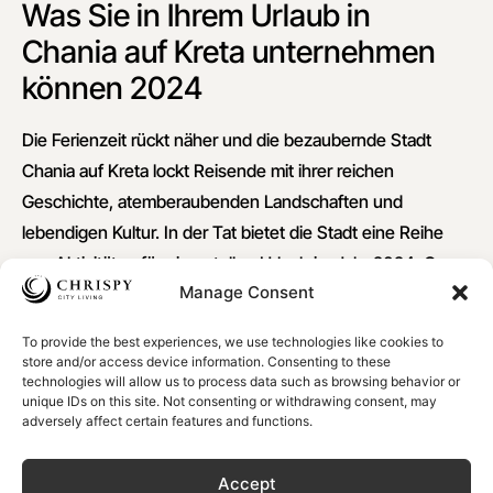
Was Sie in Ihrem Urlaub in
Chania auf Kreta unternehmen
können 2024
Die Ferienzeit rückt näher und die bezaubernde Stadt
Chania auf Kreta lockt Reisende mit ihrer reichen
Geschichte, atemberaubenden Landschaften und
lebendigen Kultur. In der Tat bietet die Stadt eine Reihe
von Aktivitäten für einen tollen Urlaub im Jahr 2024. Ganz
Manage Consent
gleich, ob Sie sich für Geschichte interessieren,
Naturliebhaber sind oder einfach nur Entspannung
To provide the best experiences, we use technologies like cookies to
suchen, Chania hat für jeden etwas zu bieten.
store and/or access device information. Consenting to these
technologies will allow us to process data such as browsing behavior or
Erkunden Sie den alten venezianischen Hafen
: Beginnen
unique IDs on this site. Not consenting or withdrawing consent, may
adversely affect certain features and functions.
Sie Ihre Reise mit einem Spaziergang durch die
charmanten Straßen der Altstadt, wo Sie den berühmten
Accept