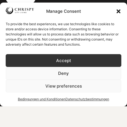
Hinweisgeberrichtlinie des Unternehmens mit dem Namen „E.
Manage Consent
DOUNTOULAKIS ANONYMOUS COMMERCIAL COMPANY S.A.“ – Gesetz
4990/2022 (Amtsblatt A‘ 210/11.11.2022)
To provide the best experiences, we use technologies like cookies to
Entwurf eines Vertrags
store and/or access device information. Consenting to these
über die Ausgliederung
technologies will allow us to process data such as browsing behavior or
des Immobiliensektors
unique IDs on this site. Not consenting or withdrawing consent, may
der Dountoulakis S.A.
adversely affect certain features and functions.
Immobiliensektor-
Bewertungsbericht
Dountoulakis S.A.
Accept
Gebühr für die Bewältigung der Klimakrise
MHT.E: 1042K013A0161000 | 104K013A0000301 | 1042KC15A00033201
Deny
View preferences
Bedingungen und Konditionen
Datenschutzbestimmungen