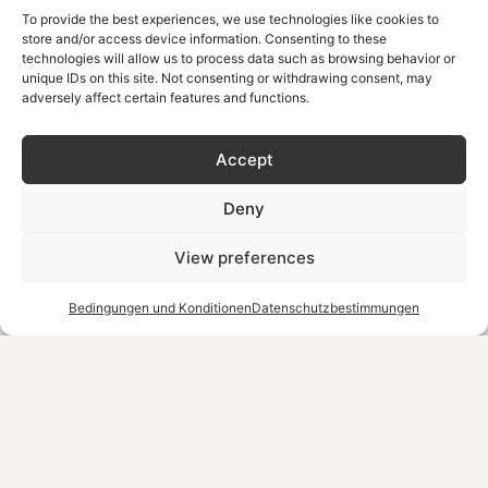
Der Garten verfügt nämlich auch über ein entzückendes
To provide the best experiences, we use technologies like cookies to
store and/or access device information. Consenting to these
Café, das eine Vielzahl von lokalen Gerichten und
technologies will allow us to process data such as browsing behavior or
unique IDs on this site. Not consenting or withdrawing consent, may
Erfrischungen serviert. Genießen Sie eine Mahlzeit im
adversely affect certain features and functions.
Restaurant des Gartens, die aus frischen, im Garten
angebauten Zutaten zubereitet wird, während Sie den
Accept
Panoramablick auf die umliegende Landschaft genießen.
Dieses kulinarische Erlebnis ist eine wunderbare
Deny
Möglichkeit, die Aromen Kretas in einer malerischen
View preferences
Umgebung zu genießen.
Bedingungen und Konditionen
Datenschutzbestimmungen
Denken Sie nur daran, dass dieses kulinarische Erlebnis
so einzigartig ist, dass fast jedes Gericht mit Zutaten aus
dem Garten serviert wird. Probieren Sie zum Beispiel den
Salat auf der Speisekarte, der mit Sternfrüchten serviert
wird. Wenn Sie mehr über das Restaurant erfahren
möchten, besuchen Sie die Seite hier.